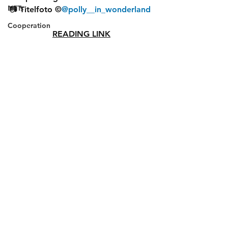
NFTs
📷 Titelfoto ©
@polly__in_wonderland
Cooperation
READING LINK