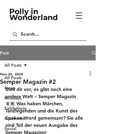
Polly in
Wonderland
Post
All Posts
Nov 26, 2024
All Posts
Semper Magazin #2
News
Stell dir vor, es gibt noch eine 
andere Welt – Semper Magazin
Releases
🧚🏽 Was haben Märchen, 
Exhibitions
Tanzlegenden und die Kunst des 
Spoken Word gemeinsam? Sie alle 
Interviews
sind Teil der neuen Ausgabe des 
Social
Semper Magazins!