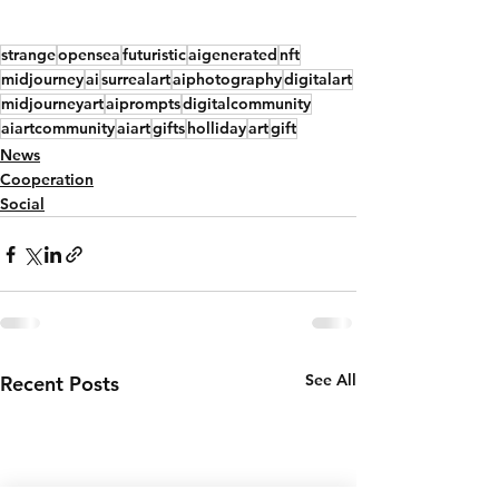
strange
opensea
futuristic
aigenerated
nft
midjourney
ai
surrealart
aiphotography
digitalart
midjourneyart
aiprompts
digitalcommunity
aiartcommunity
aiart
gifts
holliday
art
gift
News
Cooperation
Social
See All
Recent Posts